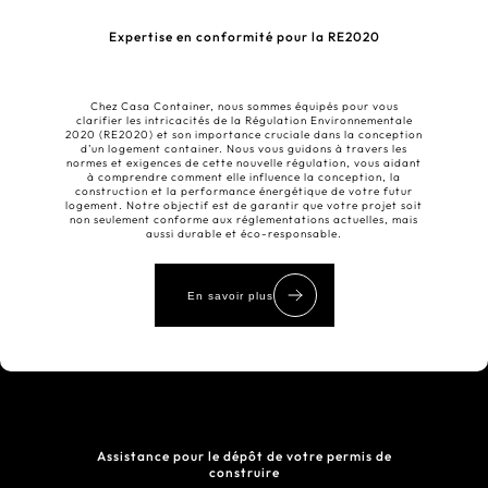
Expertise en conformité pour la RE2020
Chez Casa Container, nous sommes équipés pour vous
clarifier les intricacités de la Régulation Environnementale
2020 (RE2020) et son importance cruciale dans la conception
d’un logement container. Nous vous guidons à travers les
normes et exigences de cette nouvelle régulation, vous aidant
à comprendre comment elle influence la conception, la
construction et la performance énergétique de votre futur
logement. Notre objectif est de garantir que votre projet soit
non seulement conforme aux réglementations actuelles, mais
aussi durable et éco-responsable.
En savoir plus
Assistance pour le dépôt de votre permis de
construire