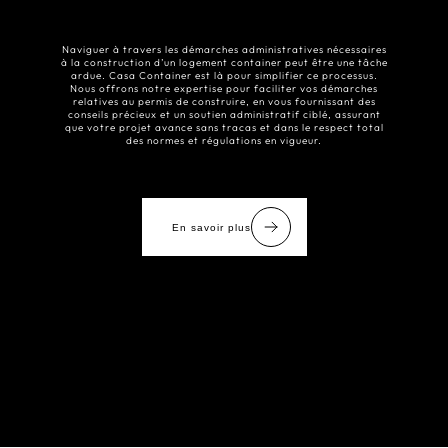
Naviguer à travers les démarches administratives nécessaires
à la construction d’un logement container peut être une tâche
ardue. Casa Container est là pour simplifier ce processus.
Nous offrons notre expertise pour faciliter vos démarches
relatives au permis de construire, en vous fournissant des
conseils précieux et un soutien administratif ciblé, assurant
que votre projet avance sans tracas et dans le respect total
des normes et régulations en vigueur.
En savoir plus