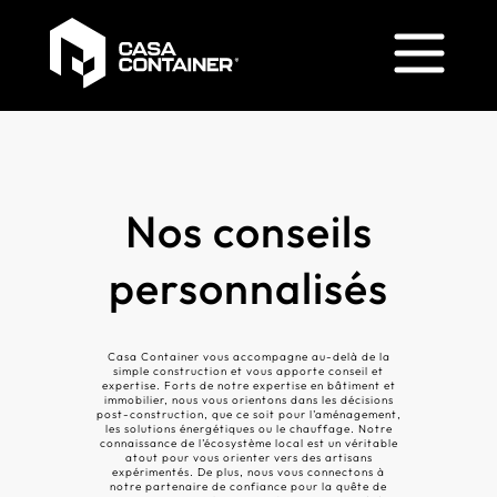
Les Forges
Constructions
en
Nos conseils
containers
personnalisés
Maison
Casa Container vous accompagne au-delà de la
container
simple construction et vous apporte conseil et
expertise. Forts de notre expertise en bâtiment et
immobilier, nous vous orientons dans les décisions
Bureau
post-construction, que ce soit pour l’aménagement,
container
les solutions énergétiques ou le chauffage. Notre
connaissance de l’écosystème local est un véritable
atout pour vous orienter vers des artisans
expérimentés. De plus, nous vous connectons à
Garage
notre partenaire de confiance pour la quête de
container