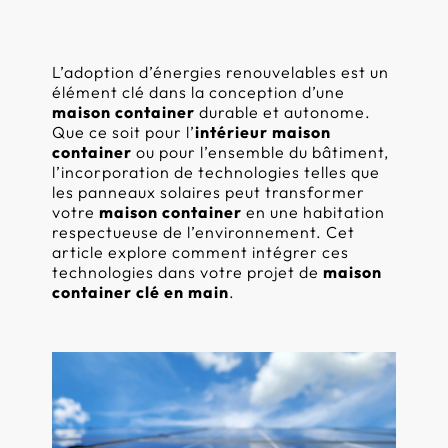
Abri
container
L’adoption d’énergies renouvelables est un
élément clé dans la conception d’une
Extension
maison container
durable et autonome.
container
Que ce soit pour l’
intérieur maison
container
ou pour l’ensemble du bâtiment,
Mono
l’incorporation de technologies telles que
Container
les panneaux solaires peut transformer
votre
maison container
en une habitation
respectueuse de l’environnement. Cet
article explore comment intégrer ces
technologies dans votre projet de
maison
container clé en main
.
Nouveau projet
Maison container Les
Voir tous les produits
Forges