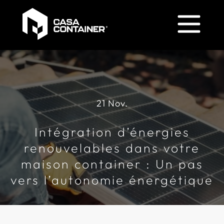
Les Forges
Constructions
en
21 Nov.
containers
Intégration d’énergies
renouvelables dans votre
Maison
maison container : Un pas
container
vers l’autonomie énergétique
Bureau
container
Garage
container